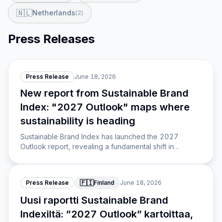
🇳🇱
Netherlands
(
2
)
Press Releases
Press Release
June 18, 2026
New report from Sustainable Brand
Index: "2027 Outlook" maps where
sustainability is heading
Sustainable Brand Index has launched the 2027
Outlook report, revealing a fundamental shift in
consumer sustainability expectations away from climate
and recycling toward new priorities.
🇫🇮
Press Release
Finland
June 18, 2026
Uusi raportti Sustainable Brand
Indexiltä: ”2027 Outlook” kartoittaa,