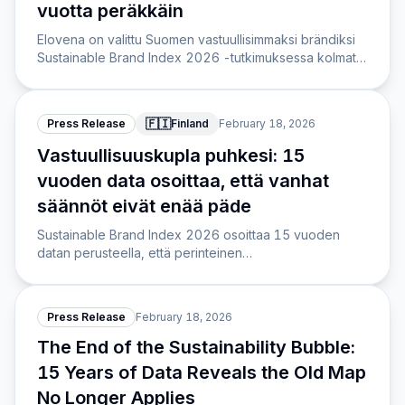
vuotta peräkkäin
Elovena on valittu Suomen vastuullisimmaksi brändiksi
Sustainable Brand Index 2026 -tutkimuksessa kolmatta
vuotta peräkkäin, kärkikymmenikön koostuessa
pelkästään suomalaisista toimijoista.
🇫🇮
Press Release
Finland
February 18, 2026
Vastuullisuuskupla puhkesi: 15
vuoden data osoittaa, että vanhat
säännöt eivät enää päde
Sustainable Brand Index 2026 osoittaa 15 vuoden
datan perusteella, että perinteinen
vastuullisuusviestintä on kriisissä ja vaatii brändeiltä
uudenlaista merkityksellisyyttä.
Press Release
February 18, 2026
The End of the Sustainability Bubble:
15 Years of Data Reveals the Old Map
No Longer Applies