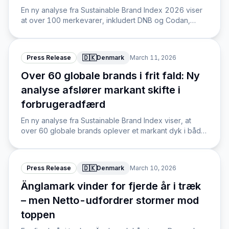
En ny analyse fra Sustainable Brand Index 2026 viser
at over 100 merkevarer, inkludert DNB og Codan,
opplever et dramatisk fall i både bærekraftsomdømme
og forbrukerpreferanse.
🇩🇰
Press Release
Denmark
March 11, 2026
Over 60 globale brands i frit fald: Ny
analyse afslører markant skifte i
forbrugeradfærd
En ny analyse fra Sustainable Brand Index viser, at
over 60 globale brands oplever et markant dyk i både
bæredygtighedspercept og varemærkepræference
grundet skærpede forbrugerkrav.
🇩🇰
Press Release
Denmark
March 10, 2026
Änglamark vinder for fjerde år i træk
– men Netto-udfordrer stormer mod
toppen