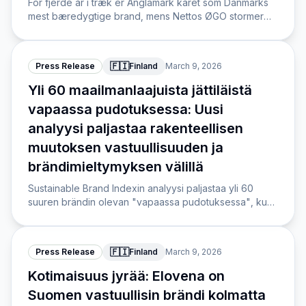
For fjerde år i træk er Änglamark kåret som Danmarks
mest bæredygtige brand, mens Nettos ØGO stormer
ind på en andenplads i Sustainable Brand Index 2026.
🇫🇮
Press Release
Finland
March 9, 2026
Yli 60 maailmanlaajuista jättiläistä
vapaassa pudotuksessa: Uusi
analyysi paljastaa rakenteellisen
muutoksen vastuullisuuden ja
brändimieltymyksen välillä
Sustainable Brand Indexin analyysi paljastaa yli 60
suuren brändin olevan "vapaassa pudotuksessa", kun
sekä vastuullisuusmaine että brändimieltymys laskevat
samanaikaisesti.
🇫🇮
Press Release
Finland
March 9, 2026
Kotimaisuus jyrää: Elovena on
Suomen vastuullisin brändi kolmatta