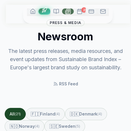
2
PRESS & MEDIA
Newsroom
The latest press releases, media resources, and
event updates from Sustainable Brand Index –
Europe's largest brand study on sustainability.
RSS Feed
🇫🇮
🇩🇰
All
Finland
Denmark
(
21
)
(
4
)
(
4
)
🇳🇴
🇸🇪
Norway
Sweden
(
4
)
(
5
)