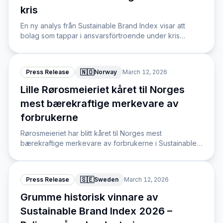
kris
En ny analys från Sustainable Brand Index visar att
bolag som tappar i ansvarsförtroende under kris
straffas sju gånger hårdare i kundpreferens än de som
bibehåller det.
🇳🇴
Press Release
Norway
March 12, 2026
Lille Rørosmeieriet kåret til Norges
mest bærekraftige merkevare av
forbrukerne
Rørosmeieriet har blitt kåret til Norges mest
bærekraftige merkevare av forbrukerne i Sustainable
Brand Index 2026, og går dermed forbi
fjorårsvinneren Änglamark.
🇸🇪
Press Release
Sweden
March 12, 2026
Grumme historisk vinnare av
Sustainable Brand Index 2026 –