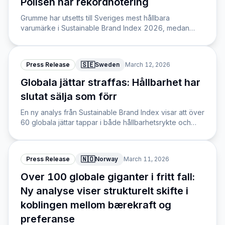
Polisen når rekordnotering
Grumme har utsetts till Sveriges mest hållbara
varumärke i Sustainable Brand Index 2026, medan
Polisen når en historisk tredjeplats i tider då
svenskarna prioriterar trygghet och enkelhet.
🇸🇪
Press Release
Sweden
March 12, 2026
Globala jättar straffas: Hållbarhet har
slutat sälja som förr
En ny analys från Sustainable Brand Index visar att över
60 globala jättar tappar i både hållbarhetsrykte och
varumärkespreferens när hållbarhet skiftar från
konkurrensfördel till hygienfaktor.
🇳🇴
Press Release
Norway
March 11, 2026
Over 100 globale giganter i fritt fall:
Ny analyse viser strukturelt skifte i
koblingen mellom bærekraft og
preferanse