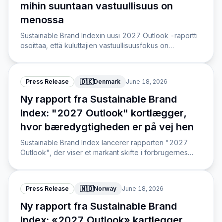
mihin suuntaan vastuullisuus on
menossa
Sustainable Brand Indexin uusi 2027 Outlook -raportti
osoittaa, että kuluttajien vastuullisuusfokus on
siirtymässä ilmastosta ja kierrätyksestä kohti uusia
painopisteitä.
🇩🇰
Press Release
Denmark
June 18, 2026
Ny rapport fra Sustainable Brand
Index: "2027 Outlook" kortlægger,
hvor bæredygtigheden er på vej hen
Sustainable Brand Index lancerer rapporten "2027
Outlook", der viser et markant skifte i forbrugernes
bæredygtighedsfokus fra klima og genanvendelse
mod nye områder.
🇳🇴
Press Release
Norway
June 18, 2026
Ny rapport fra Sustainable Brand
Index: «2027 Outlook» kartlegger