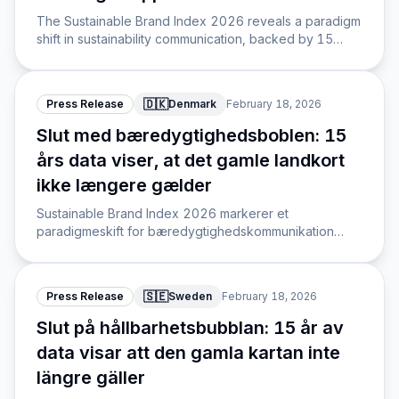
The Sustainable Brand Index 2026 reveals a paradigm
shift in sustainability communication, backed by 15
years of data showing that traditional strategies are no
longer effective in today's market.
🇩🇰
Press Release
Denmark
February 18, 2026
Slut med bæredygtighedsboblen: 15
års data viser, at det gamle landkort
ikke længere gælder
Sustainable Brand Index 2026 markerer et
paradigmeskift for bæredygtighedskommunikation
baseret på 15 års historiske data og 50 millioner
brandevalueringer.
🇸🇪
Press Release
Sweden
February 18, 2026
Slut på hållbarhetsbubblan: 15 år av
data visar att den gamla kartan inte
längre gäller