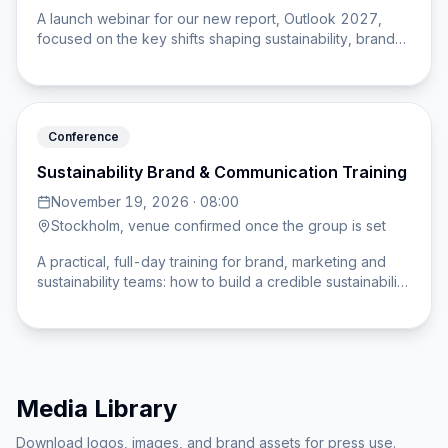
A launch webinar for our new report, Outlook 2027,
focused on the key shifts shaping sustainability, brand
trust, and consumer expectations in the year ahead.
Conference
Sustainability Brand & Communication Training
November 19, 2026 · 08:00
Stockholm, venue confirmed once the group is set
A practical, full-day training for brand, marketing and
sustainability teams: how to build a credible sustainability
position, communicate it without greenwashing, and turn
16 years of consumer data into a story your audience
actually believes. Built on Sustainable Brand Index
research across 1,600+ brands.
Media Library
Download logos, images, and brand assets for press use.