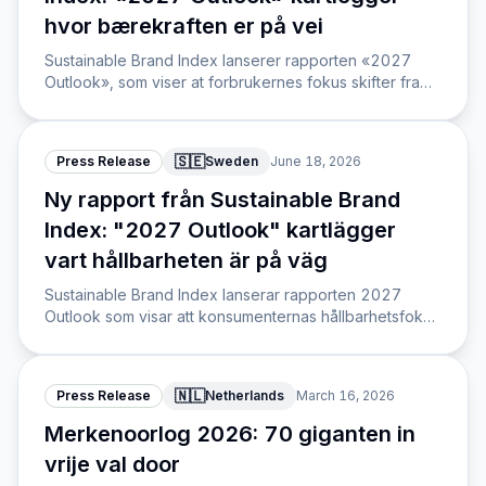
hvor bærekraften er på vei
Sustainable Brand Index lanserer rapporten «2027
Outlook», som viser at forbrukernes fokus skifter fra
klima og gjenvinning til andre bærekraftsspørsmål i
Norden og Nederland.
🇸🇪
Press Release
Sweden
June 18, 2026
Ny rapport från Sustainable Brand
Index: "2027 Outlook" kartlägger
vart hållbarheten är på väg
Sustainable Brand Index lanserar rapporten 2027
Outlook som visar att konsumenternas hållbarhetsfokus
skiftar från klimat och återvinning till andra frågor.
🇳🇱
Press Release
Netherlands
March 16, 2026
Merkenoorlog 2026: 70 giganten in
vrije val door