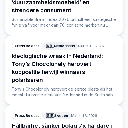
’duurzaamheidsmoeheid’ en
strengere consument
Sustainable Brand Index 2026 onthult een strategische
'vrije val' voor meer dan 70 iconische merken nu
duurzaamheid is verschoven van differentiator naar
een keiharde licence to operate. Consumenten
straffen vage ambities genadeloos af met een
🇳🇱
Press Release
Netherlands
March 13, 2026
gelijktijdig verlies aan reputatie én merkvoorkeur.
Ideologische wraak in Nederland:
Tony’s Chocolonely herovert
koppositie terwijl winnaars
polariseren
Tony’s Chocolonely herovert de eerste plaats als het
meest duurzame merk van Nederland in de Sustainable
Brand Index 2026, gevolgd door Ekoplaza en
Zonnatura.
🇸🇪
Press Release
Sweden
March 13, 2026
Hållbarhet sänker bolag 7x hårdare i