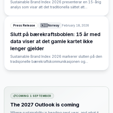
Sustainable Brand Index 2026 presenterar en 15-årig
analys som visar att det traditionella sättet att
kommunicera hållbarhet är föråldrat och kräver en ny
marknadslogik.
🇳🇴
Press Release
Norway
February 18, 2026
Slutt på bærekraftsboblen: 15 år med
data viser at det gamle kartet ikke
lenger gjelder
Sustainable Brand Index 2026 markerer slutten på den
tradisjonelle bærekraftskommunikasjonen og
presenterer en omfattende analyse av hvordan
merkevarer må navigere i et nytt markedslanskap.
COMING 1 SEPTEMBER
The 2027 Outlook is coming
Where sustainability is heading next year, and what it